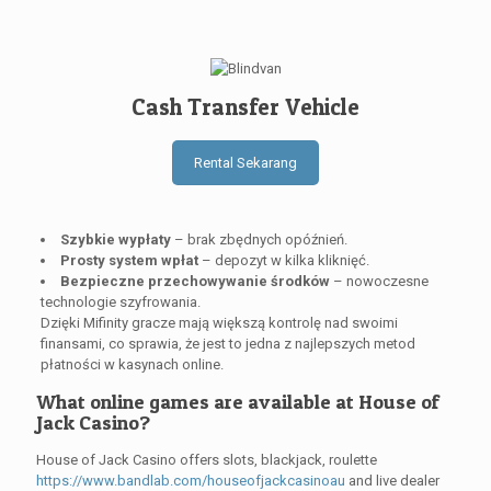
Cash Transfer Vehicle
Rental Sekarang
Szybkie wypłaty
– brak zbędnych opóźnień.
Prosty system wpłat
– depozyt w kilka kliknięć.
Bezpieczne przechowywanie środków
– nowoczesne
technologie szyfrowania.
Dzięki Mifinity gracze mają większą kontrolę nad swoimi
finansami, co sprawia, że jest to jedna z najlepszych metod
płatności w kasynach online.
What online games are available at House of
Jack Casino?
House of Jack Casino offers slots, blackjack, roulette
https://www.bandlab.com/houseofjackcasinoau
and live dealer