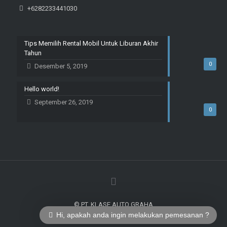
+6282233441030
Tips Memilih Rental Mobil Untuk Liburan Akhir
Tahun
0
Desember 5, 2019
Hello world!
September 26, 2019
0
© PT. KLASE AUTO GRAHA
Hi, apakah anda ingin melakukan pemesanan ?