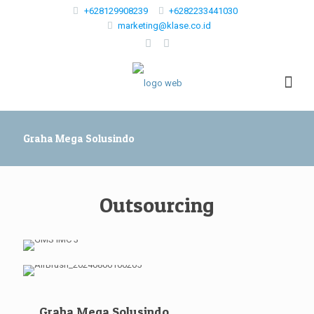
+628129908239
+6282233441030
marketing@klase.co.id
Graha Mega Solusindo
Outsourcing
Graha Mega Solusindo