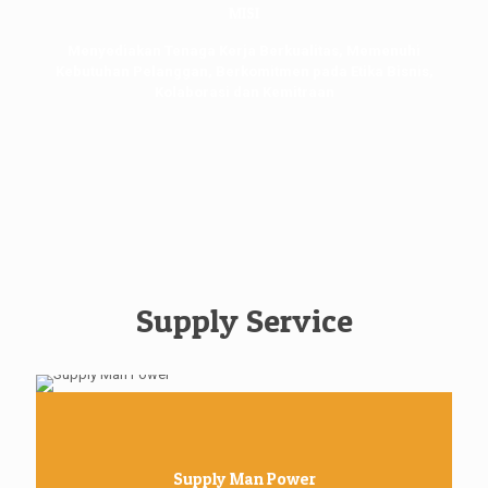
MISI
Menyediakan Tenaga Kerja Berkualitas, Memenuhi
Kebutuhan Pelanggan, Berkomitmen pada Etika Bisnis,
Kolaborasi dan Kemitraan
Supply Service
Supply Man Power