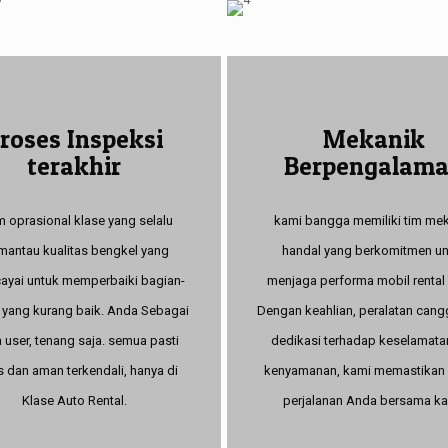
roses Inspeksi
Mekanik
terakhir
Berpengalam
 oprasional klase yang selalu
kami bangga memiliki tim me
antau kualitas bengkel yang
handal yang berkomitmen un
cayai untuk memperbaiki bagian-
menjaga performa mobil rental
 yang kurang baik. Anda Sebagai
Dengan keahlian, peralatan cang
 user, tenang saja. semua pasti
dedikasi terhadap keselamata
s dan aman terkendali, hanya di
kenyamanan, kami memastikan 
Klase Auto Rental.
perjalanan Anda bersama ka