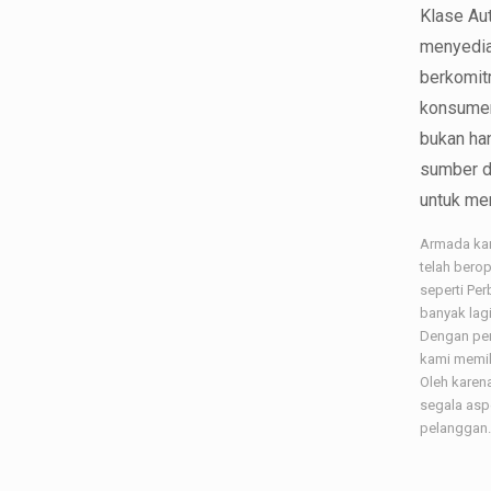
Klase Au
menyedia
berkomit
konsumen
bukan han
sumber d
untuk men
Armada kam
telah bero
seperti Pe
banyak lagi
Dengan pen
kami memil
Oleh karen
segala as
pelanggan