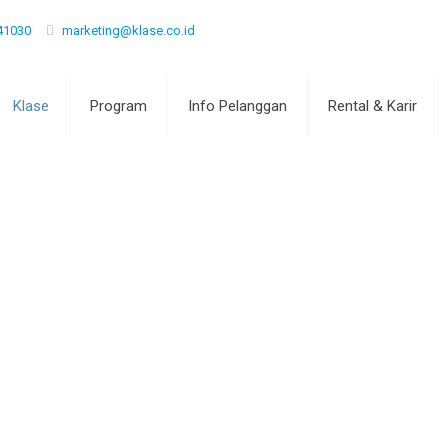
41030
marketing@klase.co.id
Klase
Program
Info Pelanggan
Rental & Karir