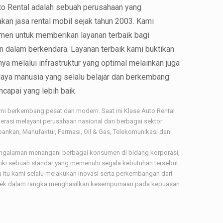
to Rental adalah sebuah perusahaan yang
kan jasa rental mobil sejak tahun 2003. Kami
men untuk memberikan layanan terbaik bagi
 dalam berkendara. Layanan terbaik kami buktikan
ya melalui infrastruktur yang optimal melainkan juga
aya manusia yang selalu belajar dan berkembang
capai yang lebih baik.
i berkembang pesat dan modern. Saat ini Klase Auto Rental
perasi melayani perusahaan nasional dari berbagai sektor
rbankan, Manufaktur, Farmasi, Oil & Gas, Telekomunikasi dan
.
galaman menangani berbagai konsumen di bidang korporasi,
iki sebuah standar yang memenuhi segala kebutuhan tersebut.
a itu kami selalu melakukan inovasi serta perkembangan dari
pek dalam rangka menghasilkan kesempurnaan pada kepuasan
.