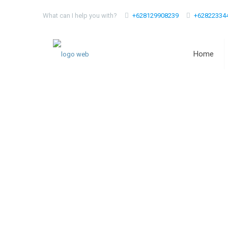
What can I help you with?
+628129908239
+62822334
Home